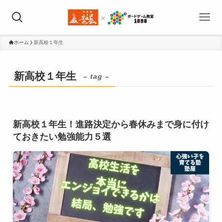
ホーム
新高校１年生
新高校１年生
– tag –
新高校１年生！進路決定から春休みまで身に付け
ておきたい勉強能力５選