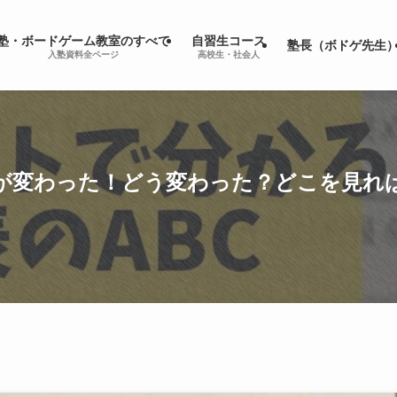
塾・ボードゲーム教室のすべて
自習生コース
塾長（ボドゲ先生
入塾資料全ページ
高校生・社会人
表が変わった！どう変わった？どこを見れ