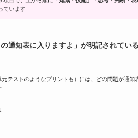
３項目で、上から順に
「知識・技能」「思考・判断・表
っています
この通知表に入りますよ」が明記されてい
単元テストのようなプリントも）には、どの問題が通知
す
は