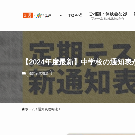
ご相談・体験会など
TOPへ
フォームまたはLineから
【2024年度最新】中学校の通知
通知表攻略法
ホーム
通知表攻略法