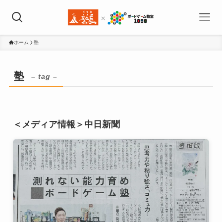
ホーム
塾
塾
– tag –
＜メディア情報＞中日新聞