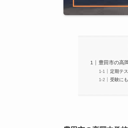
豊田市の高
定期テ
受験に