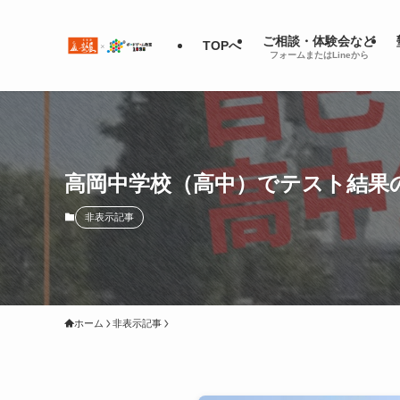
ご相談・体験会など
TOPへ
フォームまたはLineから
高岡中学校（高中）でテスト結果
非表示記事
ホーム
非表示記事