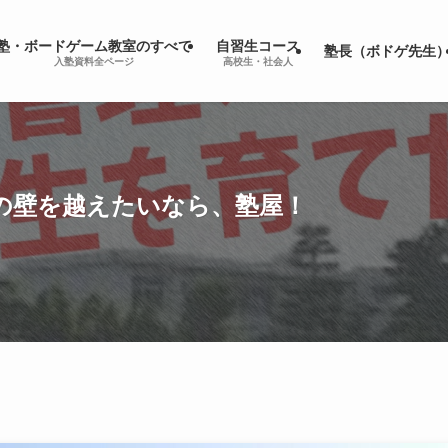
塾・ボードゲーム教室のすべて
自習生コース
塾長（ボドゲ先生
入塾資料全ページ
高校生・社会人
の壁を越えたいなら、塾屋！