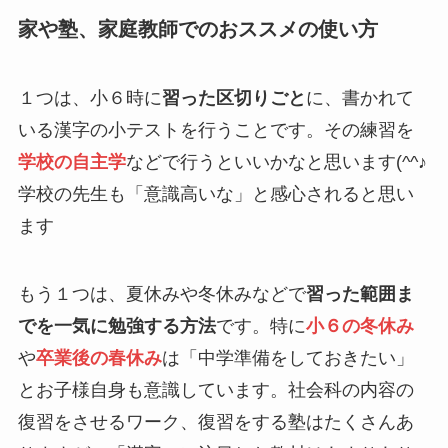
家や塾、家庭教師でのおススメの使い方
１つは、小６時に
習った区切りごと
に、書かれて
いる漢字の小テストを行うことです。その練習を
学校の自主学
などで行うといいかなと思います(^^♪
学校の先生も「意識高いな」と感心されると思い
ます
もう１つは、夏休みや冬休みなどで
習った範囲ま
でを一気に勉強する方法
です。特に
小６の冬休み
や
卒業後の春休み
は「中学準備をしておきたい」
とお子様自身も意識しています。社会科の内容の
復習をさせるワーク、復習をする塾はたくさんあ